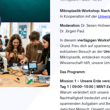
Mikroplastik-Workshop: Nachh
In Kooperation mit der
Univers
Moderation:
Dr. Sezen Hollweck
Dr. Jürgen Paul
In diesem
viertägigen Works
Grund. Freu dich auf spannen
exklusiven Besuch an der
Uni
Mikroplastik, entdecken mod
Wissenschaft hilft, unsere Um
Das Programm:
Mission 1 – Unsere Erde ver
Tag 1 | 09:00–15:00 | MINT-Z
Warum verändert sich unsere
Nachhaltigkeit bedeutet und w
spannenden Aufgaben und Bei
zwischen Mensch, Umwelt un