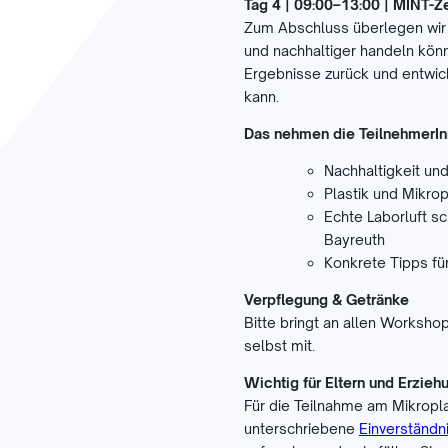
Tag 4 | 09:00–13:00 | MINT-Z
Zum Abschluss überlegen wir 
und nachhaltiger handeln kön
Ergebnisse zurück und entwick
kann.
Das nehmen die TeilnehmerIn
Nachhaltigkeit und
Plastik und Mikrop
Echte Laborluft s
Bayreuth
Konkrete Tipps für
Verpflegung & Getränke
Bitte bringt an allen Worksh
selbst mit.
Wichtig für Eltern und Erzieh
Für die Teilnahme am Mikropl
unterschriebene
Einverständn